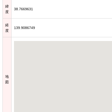
緯
38.7669631
度
経
139.9086749
度
地
図