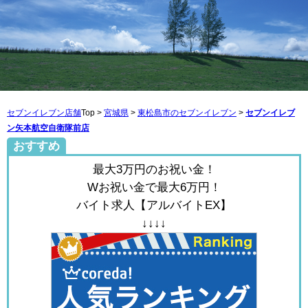
セブンイレブン店舗
Top >
宮城県
>
東松島市のセブンイレブン
>
セブンイレブ
ン矢本航空自衛隊前店
おすすめ
最大3万円のお祝い金！
Wお祝い金で最大6万円！
バイト求人【アルバイトEX】
↓↓↓↓