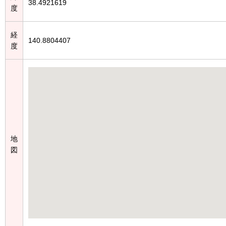
38.4921619
度
経
140.8804407
度
地
図