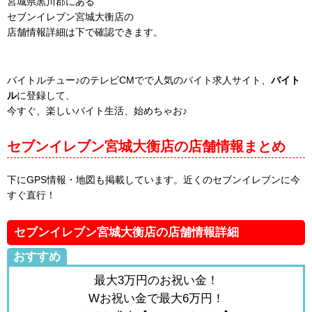
宮城県黒川郡にある
セブンイレブン宮城大衡店の
店舗情報詳細は下で確認できます。
バイトルチュー♪のテレビCMでで人気のバイト求人サイト、
バイト
ル
に登録して、
今すぐ、楽しいバイト生活、始めちゃお♪
セブンイレブン宮城大衡店の店舗情報まとめ
下にGPS情報・地図も掲載しています。近くのセブンイレブンに今
すぐ直行！
セブンイレブン宮城大衡店の店舗情報詳細
おすすめ
最大3万円のお祝い金！
Wお祝い金で最大6万円！