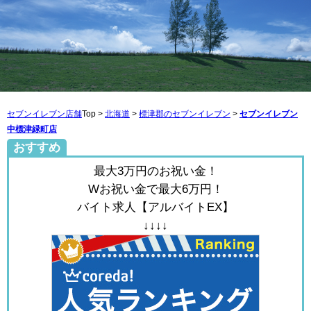
セブンイレブン店舗
Top >
北海道
>
標津郡のセブンイレブン
>
セブンイレブン
中標津緑町店
おすすめ
最大3万円のお祝い金！
Wお祝い金で最大6万円！
バイト求人【アルバイトEX】
↓↓↓↓