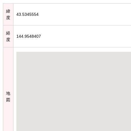
緯
43.5345554
度
経
144.9548407
度
地
図