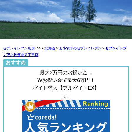
セブンイレブン店舗
Top >
北海道
>
苫小牧市のセブンイレブン
>
セブンイレブ
ン苫小牧啓北２丁目店
おすすめ
最大3万円のお祝い金！
Wお祝い金で最大6万円！
バイト求人【アルバイトEX】
↓↓↓↓