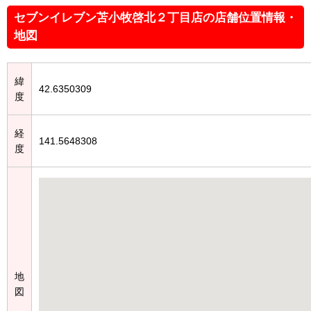
セブンイレブン苫小牧啓北２丁目店の店舗位置情報・
地図
緯
42.6350309
度
経
141.5648308
度
地
図