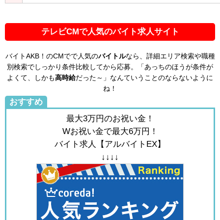
テレビCMで人気のバイト求人サイト
バイトAKB！のCMでで人気の
バイトル
なら、詳細エリア検索や職種
別検索でしっかり条件比較してから応募。「あっちのほうが条件が
よくて、しかも
高時給
だった～」なんていうことのならないように
ね！
おすすめ
最大3万円のお祝い金！
Wお祝い金で最大6万円！
バイト求人【アルバイトEX】
↓↓↓↓