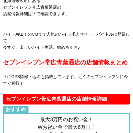
北海道帯広市にある
セブンイレブン帯広青葉通店の
店舗情報詳細は下で確認できます。
バイトAKB！のCMでで人気のバイト求人サイト、
バイトル
に登録し
て、
今すぐ、楽しいバイト生活、始めちゃお♪
セブンイレブン帯広青葉通店の店舗情報まとめ
下にGPS情報・地図も掲載しています。近くのセブンイレブンに今
すぐ直行！
セブンイレブン帯広青葉通店の店舗情報詳細
おすすめ
最大3万円のお祝い金！
Wお祝い金で最大6万円！