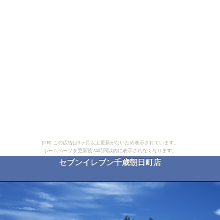
[PR] この広告は3ヶ月以上更新がないため表示されています。
ホームページを更新後24時間以内に表示されなくなります。
セブンイレブン千歳朝日町店