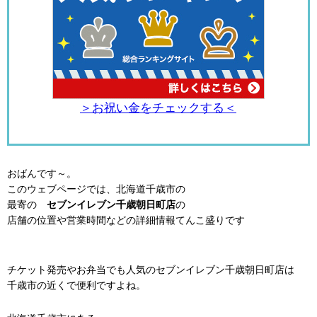
＞お祝い金をチェックする＜
おばんです～。
このウェブページでは、北海道千歳市の
最寄の
セブンイレブン千歳朝日町店
の
店舗の位置や営業時間などの詳細情報てんこ盛りです
チケット発売やお弁当でも人気のセブンイレブン千歳朝日町店は
千歳市の近くで便利ですよね。