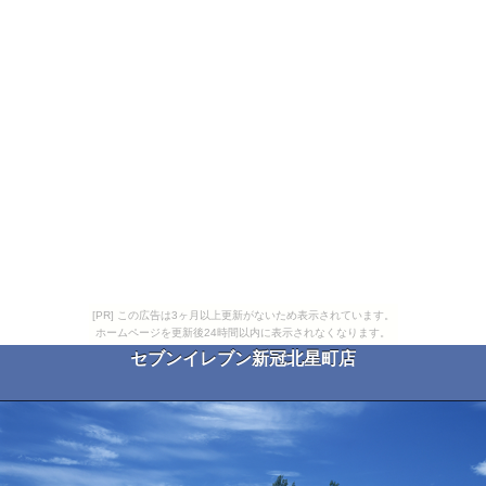
[PR] この広告は3ヶ月以上更新がないため表示されています。
ホームページを更新後24時間以内に表示されなくなります。
セブンイレブン新冠北星町店