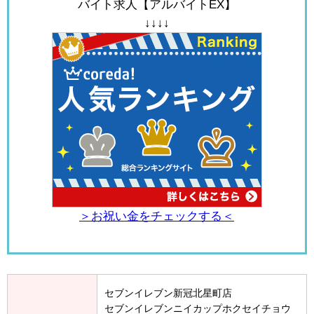
バイト求人【アルバイトEX】
↓↓↓↓
＞お祝い金をチェックする＜
セブンイレブン新冠北星町店
セブンイレブンニイカップホクセイチョウ