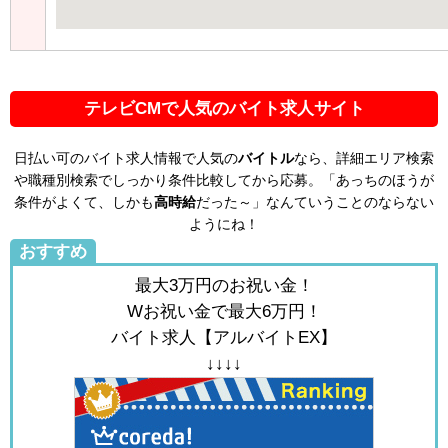
テレビCMで人気のバイト求人サイト
日払い可のバイト求人情報で人気の
バイトル
なら、詳細エリア検索
や職種別検索でしっかり条件比較してから応募。「あっちのほうが
条件がよくて、しかも
高時給
だった～」なんていうことのならない
ようにね！
おすすめ
最大3万円のお祝い金！
Wお祝い金で最大6万円！
バイト求人【アルバイトEX】
↓↓↓↓