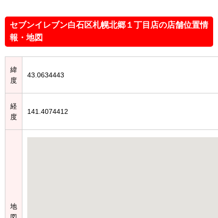
セブンイレブン白石区札幌北郷１丁目店の店舗位置情
報・地図
緯
43.0634443
度
経
141.4074412
度
地
図