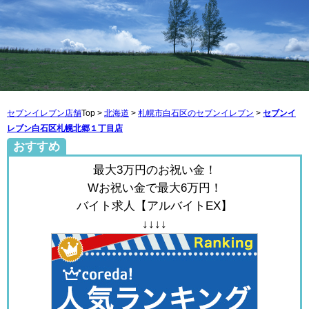
セブンイレブン店舗
Top >
北海道
>
札幌市白石区のセブンイレブン
>
セブンイ
レブン白石区札幌北郷１丁目店
おすすめ
最大3万円のお祝い金！
Wお祝い金で最大6万円！
バイト求人【アルバイトEX】
↓↓↓↓