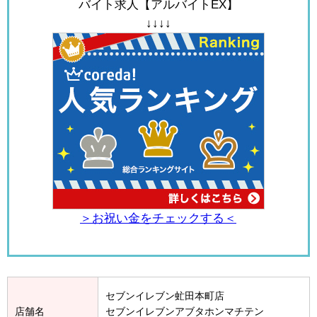
バイト求人【アルバイトEX】
↓↓↓↓
＞お祝い金をチェックする＜
セブンイレブン虻田本町店
店舗名
セブンイレブンアブタホンマチテン