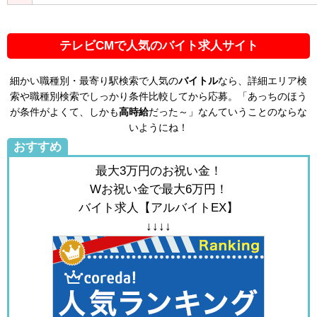
テレビCMで人気のバイト求人サイト
細かい職種別・最寄り駅検索で人気の
バイトル
なら、詳細エリア検
索や職種別検索でしっかり条件比較してから応募。「あっちのほう
が条件がよくて、しかも
高時給
だった～」なんていうことのならな
いようにね！
おすすめ
最大3万円のお祝い金！
Wお祝い金で最大6万円！
バイト求人【アルバイトEX】
↓↓↓↓