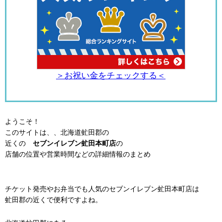
＞お祝い金をチェックする＜
ようこそ！
このサイトは、、北海道虻田郡の
近くの
セブンイレブン虻田本町店
の
店舗の位置や営業時間などの詳細情報のまとめ
チケット発売やお弁当でも人気のセブンイレブン虻田本町店は
虻田郡の近くで便利ですよね。