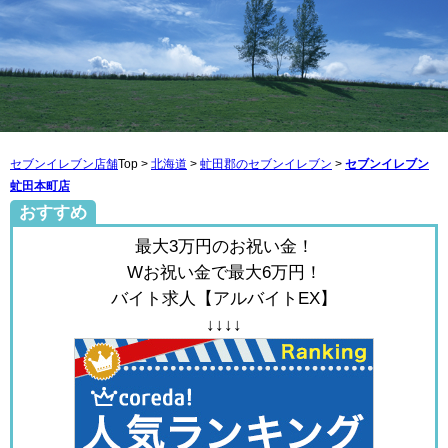
セブンイレブン店舗
Top >
北海道
>
虻田郡のセブンイレブン
>
セブンイレブン
虻田本町店
おすすめ
最大3万円のお祝い金！
Wお祝い金で最大6万円！
バイト求人【アルバイトEX】
↓↓↓↓