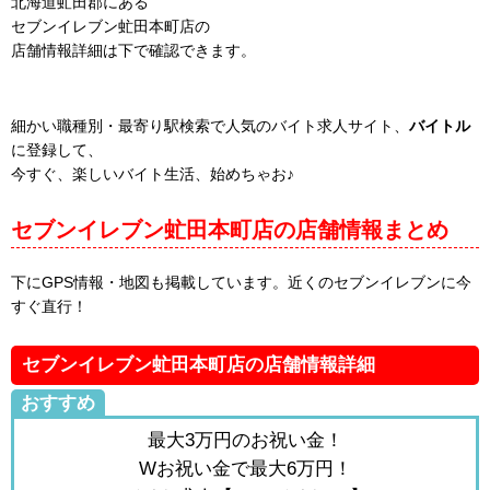
北海道虻田郡にある
セブンイレブン虻田本町店の
店舗情報詳細は下で確認できます。
細かい職種別・最寄り駅検索で人気のバイト求人サイト、
バイトル
に登録して、
今すぐ、楽しいバイト生活、始めちゃお♪
セブンイレブン虻田本町店の店舗情報まとめ
下にGPS情報・地図も掲載しています。近くのセブンイレブンに今
すぐ直行！
セブンイレブン虻田本町店の店舗情報詳細
おすすめ
最大3万円のお祝い金！
Wお祝い金で最大6万円！