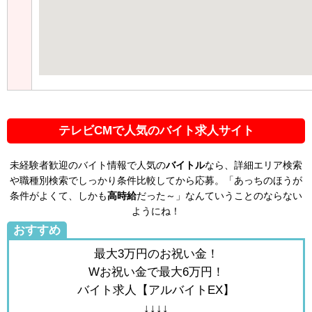
テレビCMで人気のバイト求人サイト
未経験者歓迎のバイト情報で人気の
バイトル
なら、詳細エリア検索
や職種別検索でしっかり条件比較してから応募。「あっちのほうが
条件がよくて、しかも
高時給
だった～」なんていうことのならない
ようにね！
おすすめ
最大3万円のお祝い金！
Wお祝い金で最大6万円！
バイト求人【アルバイトEX】
↓↓↓↓