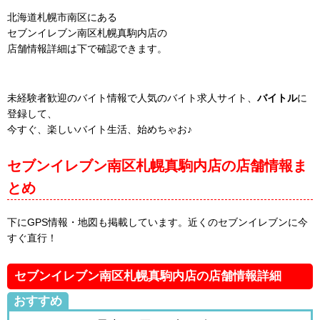
北海道札幌市南区にある
セブンイレブン南区札幌真駒内店の
店舗情報詳細は下で確認できます。
未経験者歓迎のバイト情報で人気のバイト求人サイト、
バイトル
に
登録して、
今すぐ、楽しいバイト生活、始めちゃお♪
セブンイレブン南区札幌真駒内店の店舗情報ま
とめ
下にGPS情報・地図も掲載しています。近くのセブンイレブンに今
すぐ直行！
セブンイレブン南区札幌真駒内店の店舗情報詳細
おすすめ