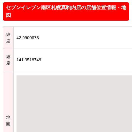
セブンイレブン南区札幌真駒内店の店舗位置情報・地
図
緯
42.9900673
度
経
141.3518749
度
地
図