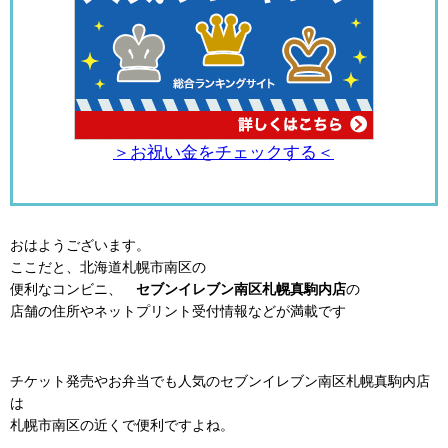
＞お祝い金をチェックする＜
おはようございます。
ここだと、北海道札幌市南区の
便利なコンビニ、
セブンイレブン南区札幌真駒内店
の
店舗の住所やネットプリント受付情報などが満載です
チケット発売やお弁当でも人気のセブンイレブン南区札幌真駒内店
は
札幌市南区の近くで便利ですよね。