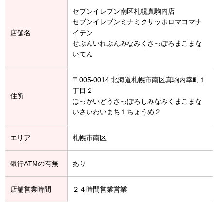
セブンイレブン南区札幌真駒内店
セブンイレブンミナミクサッポロマコマナ
店舗名
イテン
せぶんいれぶんみなみくさっぽろまこまな
いてん
〒005-0014 北海道札幌市南区真駒内幸町１
丁目２
住所
ほっかいどうさっぽろしみなみくまこまな
いさいわいまち１ちょうめ２
エリア
札幌市南区
銀行ATMの有無
あり
店舗営業時間
２４時間営業営業