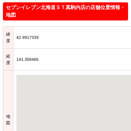
セブンイレブン北海道ＳＴ真駒内店の店舗位置情報・
地図
緯
42.9917339
度
経
141.358466
度
地
図