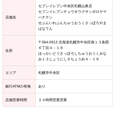
セブンイレブン中央区札幌山鼻店
セブンイレブンチュウオウクサッポロヤマ
店舗名
ハナテン
せぶんいれぶんちゅうおうくさっぽろやま
はなてん
〒064-0913 北海道札幌市中央区南１３条西
６丁目４－１６
住所
ほっかいどうさっぽろしちゅうおうくみな
み１３じょうにし６ちょうめ４－１６
エリア
札幌市中央区
銀行ATMの有無
あり
店舗営業時間
２４時間営業営業