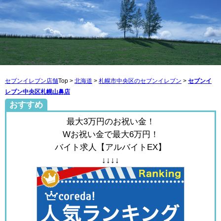
セブンイレブン店舗
Top >
北海道
>
札幌市中央区のセブンイレブン
>
セブンイ
レブン中央区札幌山鼻店
おすすめ
最大3万円のお祝い金！
Wお祝い金で最大6万円！
バイト求人【アルバイトEX】
↓↓↓↓