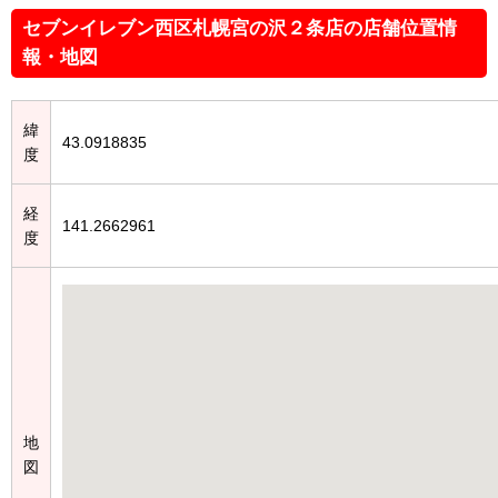
セブンイレブン西区札幌宮の沢２条店の店舗位置情
報・地図
緯
43.0918835
度
経
141.2662961
度
地
図