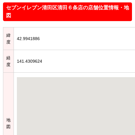
セブンイレブン清田区清田６条店の店舗位置情報・地
図
緯
42.9941886
度
経
141.4309624
度
地
図