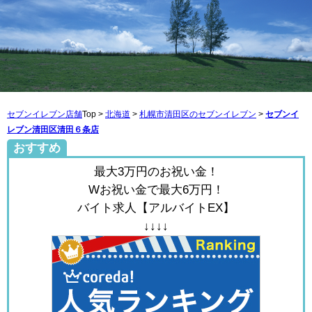
セブンイレブン店舗
Top >
北海道
>
札幌市清田区のセブンイレブン
>
セブンイ
レブン清田区清田６条店
おすすめ
最大3万円のお祝い金！
Wお祝い金で最大6万円！
バイト求人【アルバイトEX】
↓↓↓↓