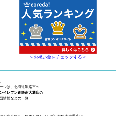
＞お祝い金をチェックする＜
。
ージは、北海道釧路市の
ンイレブン釧路南大通店
の
図情報などの一覧