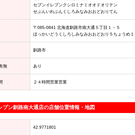
セブンイレブンクシロミナミオオドオリテン
せぶんいれぶんくしろみなみおおどおりてん
〒085-0841 北海道釧路市南大通５丁目１－５
ほっかいどうくしろしみなみおおどおり５ちょうめ１
釧路市
有無
あり
間
２４時間営業営業
レブン釧路南大通店の店舗位置情報・地図
42.9771801