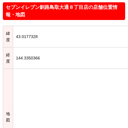
セブンイレブン釧路鳥取大通８丁目店の店舗位置情
報・地図
緯
43.0177328
度
経
144.3350366
度
地
図