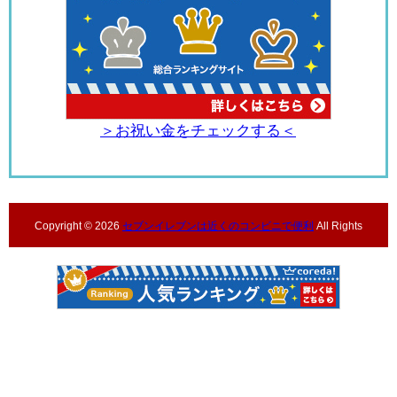
＞お祝い金をチェックする＜
Copyright ©
2026
セブンイレブンは近くのコンビニで便利
All Rights
Reserved.