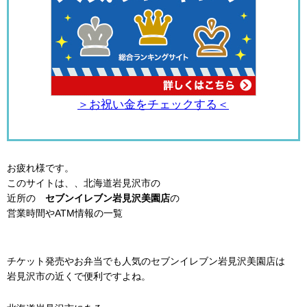
＞お祝い金をチェックする＜
お疲れ様です。
このサイトは、、北海道岩見沢市の
近所の
セブンイレブン岩見沢美園店
の
営業時間やATM情報の一覧
チケット発売やお弁当でも人気のセブンイレブン岩見沢美園店は
岩見沢市の近くで便利ですよね。