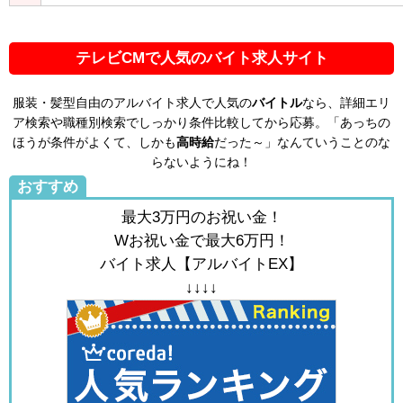
テレビCMで人気のバイト求人サイト
服装・髪型自由のアルバイト求人で人気の
バイトル
なら、詳細エリ
ア検索や職種別検索でしっかり条件比較してから応募。「あっちの
ほうが条件がよくて、しかも
高時給
だった～」なんていうことのな
らないようにね！
おすすめ
最大3万円のお祝い金！
Wお祝い金で最大6万円！
バイト求人【アルバイトEX】
↓↓↓↓