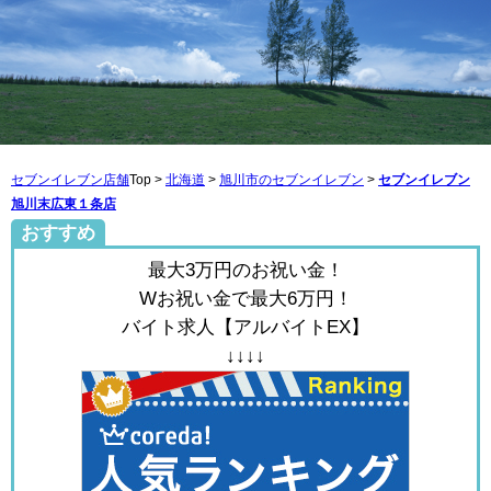
セブンイレブン店舗
Top >
北海道
>
旭川市のセブンイレブン
>
セブンイレブン
旭川末広東１条店
おすすめ
最大3万円のお祝い金！
Wお祝い金で最大6万円！
バイト求人【アルバイトEX】
↓↓↓↓