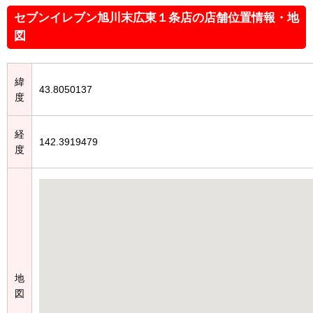
セブンイレブン旭川末広東１条店の店舗位置情報・地
図
緯
43.8050137
度
経
142.3919479
度
地
図