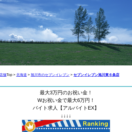
店舗
Top >
北海道
>
旭川市のセブンイレブン
>
セブンイレブン旭川東６条店
最大3万円のお祝い金！
Wお祝い金で最大6万円！
バイト求人【アルバイトEX】
↓↓↓↓