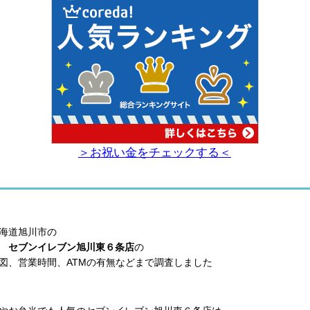
＞お祝い金をチェックする＜
海道旭川市の
い
セブンイレブン旭川東６条店
の
図、営業時間、ATMの有無などまで調査しました