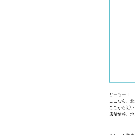
どーもー！
ここなら、北
ここから近
店舗情報、地