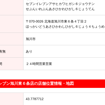
セブンイレブンアサヒカワヒガシ６ジョウテン
せぶんいれぶんあさひかわひがし６じょうてん
〒070-0026 北海道旭川市東６条４丁目２
ほっかいどうあさひかわしひがし６じょう４ちょうめ
旭川市
有無
あり
間
２４時間営業営業
レブン旭川東６条店の店舗位置情報・地図
43.7787712