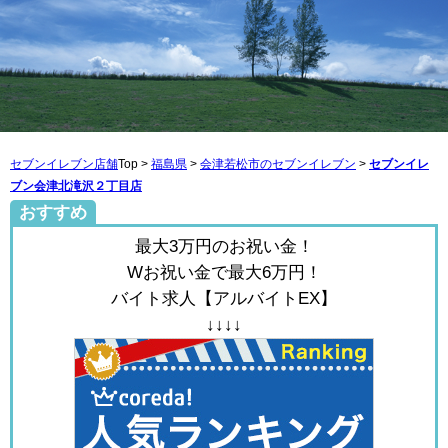
セブンイレブン店舗
Top >
福島県
>
会津若松市のセブンイレブン
>
セブンイレ
ブン会津北滝沢２丁目店
おすすめ
最大3万円のお祝い金！
Wお祝い金で最大6万円！
バイト求人【アルバイトEX】
↓↓↓↓